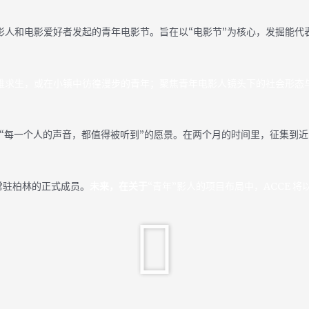
电影人和电影爱好者发起的青年电影节。旨在以“电影节”为核心，发掘能
中艰难求生，或在小镇中彷徨漫步的青年；聚焦青年电影人镜头下的社会形
表达着“每一个人的声音，都值得被听到”的愿景。在两个月的时间里，征集到近 
我们常驻柏林的正式成员。
未来，在关于
“青年”影人的项目布局中，ACCE 将