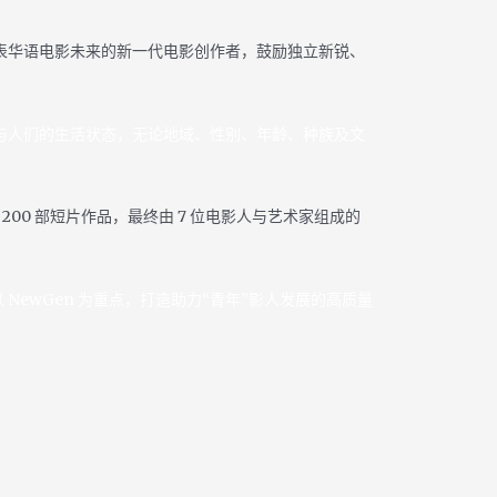
代表华语电影未来的新一代电影创作者，鼓励独立新锐、
态与人们的生活状态，无论地域、性别、年龄、种族及文
200 部短片作品，最终由 7 位电影人与艺术家组成的
以 NewGen 为重点，打造助力“青年”影人发展的高质量