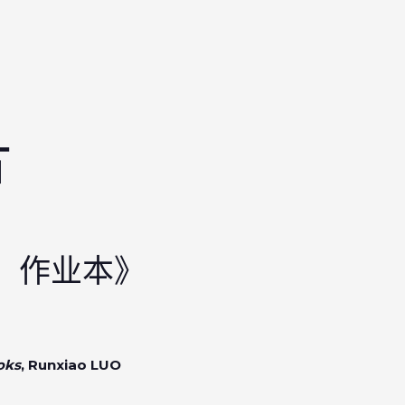
片
，作业本》
oks
, Runxiao LUO