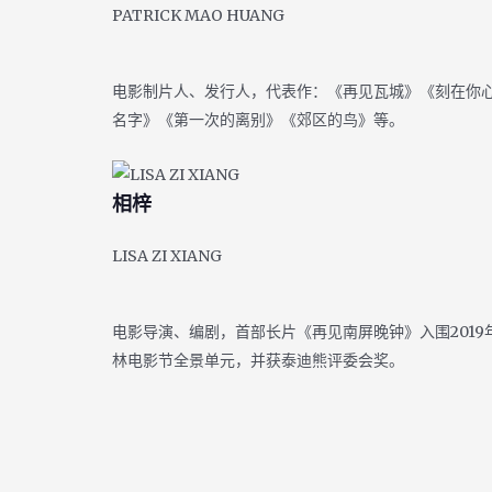
PATRICK MAO HUANG
电影制片人、发行人，代表作：《再见瓦城》《刻在你
名字》《第一次的离别》《郊区的鸟》等。
相梓
LISA ZI XIANG
电影导演、编剧，首部长片《再见南屏晚钟》入围2019
林电影节全景单元，并获泰迪熊评委会奖。