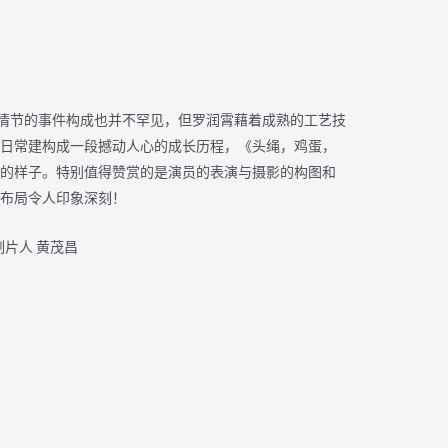
节的事件构成也并不罕见，但罗润霄藉着成熟的工艺技
日常建构成一段撼动人心的成长历程，《头绳，鸡蛋，
的样子。特别值得赞赏的是演员的表演与摄影的构图和
布局令人印象深刻！
黄茂昌