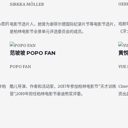
GER
SIRKKA MÖLLER
心底的
戏剧
电影节选片人，她曾为谢菲尔德国际纪录片节等电影节选片，
《浮
是柏林电影节全景单元评选委员会的成员。
范坡坡 POPO FAN
黄
POPO FAN
YUE
年柏
酷儿导演、作者和活动家，2017年参加柏林电影节“天才训练
Ci
营”,2019年担任柏林电影节泰迪熊奖评委。
资出