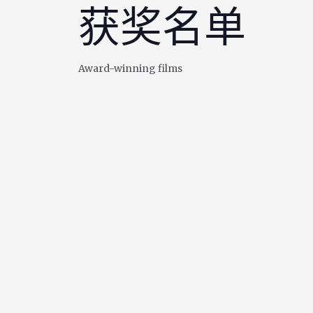
获奖名单
Award-winning films