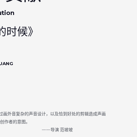
ution
的时候》
 HUANG
画外音复杂的声音设计，以及恰到好处的剪辑造成声画
创作者的意图。
——导演 范坡坡