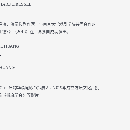
HARD DRESSEL
导演、演员和剧作家，与南京大学戏剧学院共同合作的
士德3》（2012）在世界多国成功演出。
悦
 HUANG
neCina纽约华语电影节策展人，2019年成立方坛文化，投
品《椒麻堂会》等影片。