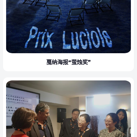
戛纳海报“萤烛奖”