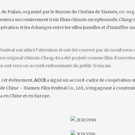
du Fujian, organisé par le Bureau du Cinéma de Xiamen, co-organi
entera successivement trois films chinois exceptionnels:
Chang 
pération et les échanges entre les villes jumelles et d’insuffler u
Festival ont
attiré l’attention et ont été couvert par de nombreux 
ion original chinois
Chang An
a été projeté comme film d’ouvertur
lm ont reçu un accueil enthousiaste du public français.
r cet événement,
ACCE
a signé un accord-cadre de coopération str
 de Chine –
Xiamen Film Festival Co., Ltd.
, s’engageant à construi
ma en Chine et en Europe.