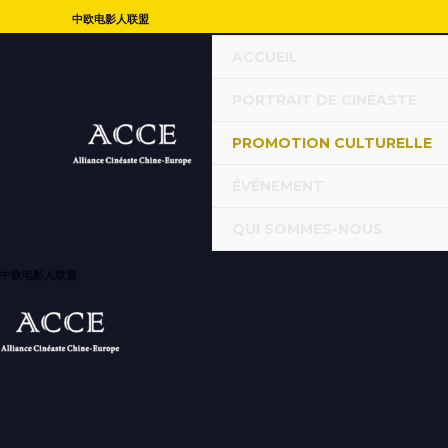
中欧电影人联盟
ACCUEIL
PORTRAIT DE CINÉASTE
PROMOTION CULTURELLE
ÉVÉNEMENT
QUI SOMMES-NOUS
中欧电影人联盟