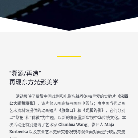
“溯源/再造”
再现东方光影美学
活动展映了致敬中国戏剧和电影先锋乔治·梅里爱的实验片
《宋四
公大闹禁魂张》
，该片曾入围鹿特丹国际电影节；由中国当代动画
艺术资料馆提供的动画短片
《放焰口》
和
《光脚的佛》
，它们分别
以“祭祀”和“佛教”为主题，以新的角度重新审视中华传统文化。
本
次活动还特别邀请了艺术家
Chunhua Wang
、影评人
Maja
Korbecka
以及东亚艺术史研究者
况悦
与观众面对面进行映后交流